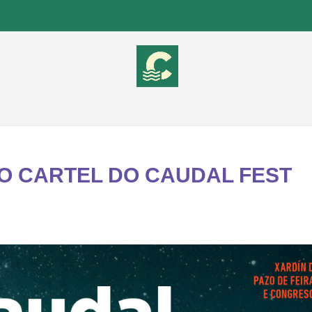
cio
Entradas
Artistas
Prensa
Concello de L
O CARTEL DO CAUDAL FEST